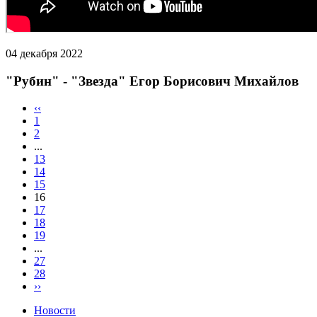
04 декабря 2022
"Рубин" - "Звезда" Егор Борисович Михайлов
‹‹
1
2
...
13
14
15
16
17
18
19
...
27
28
››
Новости