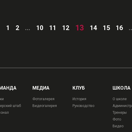
13
‹
1
2
...
10
11
12
14
15
16
.
МАНДА
МЕДИА
КЛУБ
ШКОЛА
ки
Фотогалерея
История
О школе
ерский штаб
Видеогалерея
Руководство
Администр
сонал
Тренеры
Фото
Видео