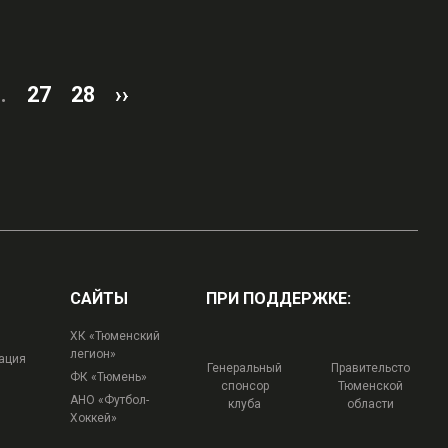
..
27
28
››
САЙТЫ
ПРИ ПОДДЕРЖКЕ:
ХК «Тюменский
легион»
ация
Генеральный
Правительсто
ФК «Тюмень»
спонсор
Тюменской
АНО «Футбол-
клуба
области
Хоккей»