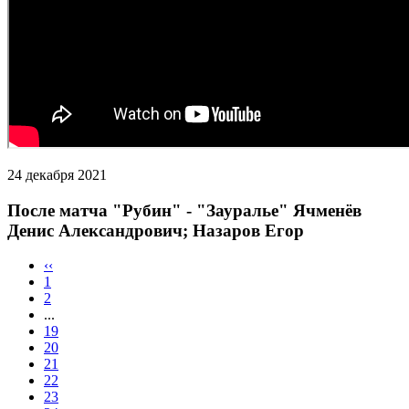
24 декабря 2021
После матча "Рубин" - "Зауралье" Ячменёв
Денис Александрович; Назаров Егор
‹‹
1
2
...
19
20
21
22
23