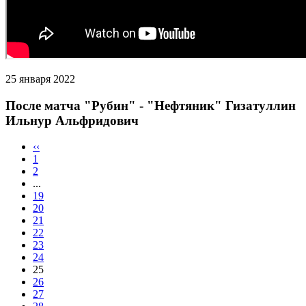
25 января 2022
После матча "Рубин" - "Нефтяник" Гизатуллин
Ильнур Альфридович
‹‹
1
2
...
19
20
21
22
23
24
25
26
27