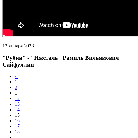
12 января 2023
"Рубин" - "Ижсталь" Рамиль Вильямович
Сайфуллин
‹‹
1
2
...
12
13
14
15
16
17
18
...