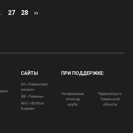
..
27
28
››
САЙТЫ
ПРИ ПОДДЕРЖКЕ:
ХК «Тюменский
легион»
ация
Генеральный
Правительсто
ФК «Тюмень»
спонсор
Тюменской
АНО «Футбол-
клуба
области
Хоккей»