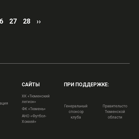
6
27
28
››
САЙТЫ
ПРИ ПОДДЕРЖКЕ:
ХК «Тюменский
легион»
ация
Генеральный
Правительсто
ФК «Тюмень»
спонсор
Тюменской
АНО «Футбол-
клуба
области
Хоккей»