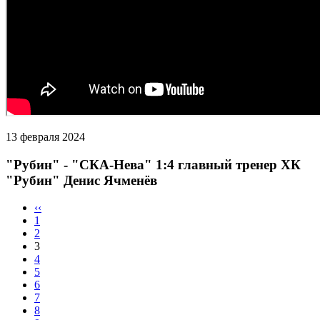
13 февраля 2024
"Рубин" - "СКА-Нева" 1:4 главный тренер ХК
"Рубин" Денис Ячменёв
‹‹
1
2
3
4
5
6
7
8