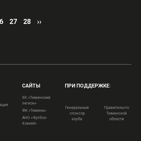
6
27
28
››
САЙТЫ
ПРИ ПОДДЕРЖКЕ:
ХК «Тюменский
легион»
ация
Генеральный
Правительсто
ФК «Тюмень»
спонсор
Тюменской
АНО «Футбол-
клуба
области
Хоккей»